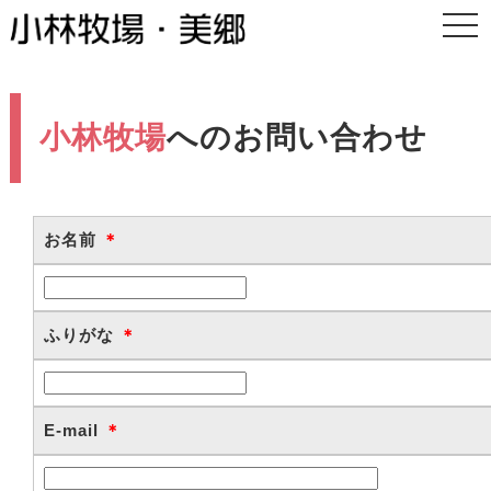
togg
navi
小林牧場
へのお問い合わせ
お名前
＊
ふりがな
＊
E-mail
＊